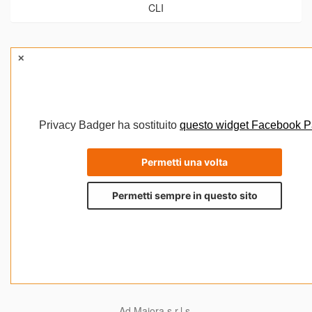
CLI
Ad Maiora s.r.l.s.