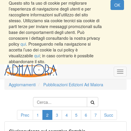
Questo sito fa uso di cookie per migliorare
OK
l’esperienza di navigazione degli utenti e per
raccogliere informazioni sull’utilizzo del sito
stesso. Utilizziamo sia cookie tecnici sia cookie di
parti terze per inviare messaggi promozionali sulla
base dei comportamenti degli utenti. Può
conoscere i dettagli consultando la nostra privacy
policy
qui
. Proseguendo nella navigazione si
accetta l’uso dei cookie la cui policy è
visualizzabile
qui
; in caso contrario è possibile
abbandonare il sito.
Toggl
navig
Aggiornamenti
Pubblicazioni Edizioni Ad Maiora
Prec
1
2
3
4
5
6
7
Succ