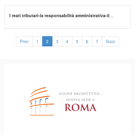
I reati tributari-la responsabilità amministrativa-il
bullismo,il cyberbullismo e i reati contro i minori
Prec
1
2
3
4
5
6
7
Succ