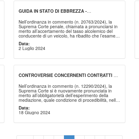
GUIDA IN STATO DI EBBREZZA -
ACCERTAMENTO DEL TASSO ALCOLEMICO -
ALCOLTEST E ELEMENTI SINTOMATICI,
Nell’ordinanza in commento (n. 20763/2024), la
VALENZA
Suprema Corte penale, chiamata a pronunciarsi in
merito all’accertamento del tasso alcolemico del
conducente di un veicolo, ha ribadito che l’esame
strumentale (alcoltest) non costituisce prova legale,
Data:
ma - per tutte le ipotesi previste dall’art. 186 C.d.S.
2 Luglio 2024
- lo stato di ebbrezza può essere desunto da
elementi sintomatici.
CONTROVERSIE CONCERNENTI CONTRATTI DI
FIDEIUSSIONE – NON OBBLIGATORIETÀ DELLA
MEDIAZIONE QUALE CONDIZIONE DI
Nell’ordinanza in commento (n. 12290/2024), la
PROCEDIBILITÀ.
Suprema Corte si è nuovamente pronunciata in
merito all’obbligatorietà dell’esperimento della
mediazione, quale condizione di procedibilità, nelle
controversie concernenti i contratti di fideiussione.
Data:
18 Giugno 2024