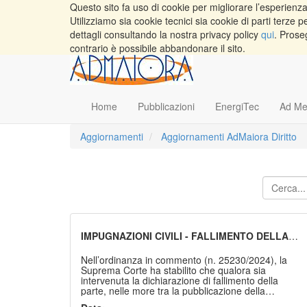
Questo sito fa uso di cookie per migliorare l’esperienza 
Utilizziamo sia cookie tecnici sia cookie di parti terz
dettagli consultando la nostra privacy policy
qui
. Prose
contrario è possibile abbandonare il sito.
Home
Pubblicazioni
EnergiTec
Ad Me
Aggiornamenti
Aggiornamenti AdMaiora Diritto
IMPUGNAZIONI CIVILI - FALLIMENTO DELLA
PARTE DOPO LA SENTENZA DI PRIMO GRADO -
NOTIFICA DELL’ATTO DI APPELLO AL
Nell’ordinanza in commento (n. 25230/2024), la
PROCURATORE ANZICHÉ AL CURATORE -
Suprema Corte ha stabilito che qualora sia
CONSEGUENZE
intervenuta la dichiarazione di fallimento della
parte, nelle more tra la pubblicazione della
sentenza di primo grado e la proposizione