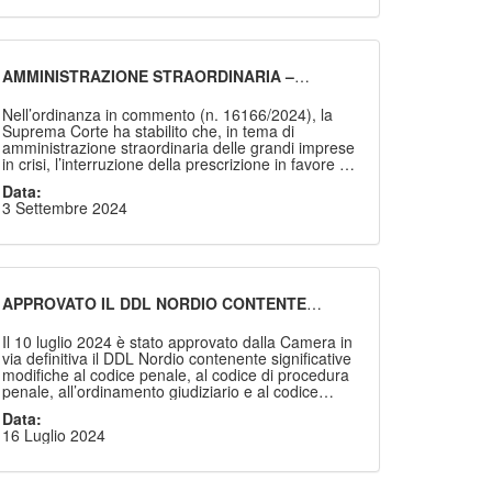
medesimo e una società titolare di un mandato di
agenzia assicurativa
AMMINISTRAZIONE STRAORDINARIA –
INTERRUZIONE DELLA PRESCRIZIONE –
AMMISSIONE ALLO STATO PASSIVO – NON
Nell’ordinanza in commento (n. 16166/2024), la
EQUIPOLLENZA DELL’ISTANZA DI AMMISSIONE
Suprema Corte ha stabilito che, in tema di
- CASISTICA
amministrazione straordinaria delle grandi imprese
in crisi, l’interruzione della prescrizione in favore dei
creditori, con effetto permanente per tutta la durata
Data:
della procedura, si determina solo a seguito
3 Settembre 2024
dell’ammissione allo stato passivo della procedura
del relativo credito, di talché non può essere
riconosciuto effetto analogo alla mera
presentazione da parte del creditore dell’istanza di
ammissione al passivo, non assimilabile alla
proposizione della domanda giudiziale.
APPROVATO IL DDL NORDIO CONTENTE
MODIFICHE AL CODICE PENALE, AL CODICE DI
PROCEDURA PENALE, ALL’ORDINAMENTO
Il 10 luglio 2024 è stato approvato dalla Camera in
GIUDIZIARIO E AL CODICE
via definitiva il DDL Nordio contenente significative
DELL’ORDINAMENTO MILITARE.
modifiche al codice penale, al codice di procedura
penale, all’ordinamento giudiziario e al codice
dell’ordinamento militare. Il DDL, composto da nove
Data:
articoli, abolisce il reato di abuso d’ufficio; interviene
16 Luglio 2024
in materia di intercettazioni e di misure cautelari,
prevedendo un collegio per la deliberazione delle
stesse e l’introduzione di un interrogatorio
preventivo.