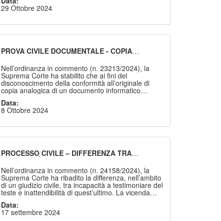
Data:
normativo antecedente la c.d. riforma Cartabia
29 Ottobre 2024
(d.lgs. n. 149/2022) -, ha carattere decisorio e
definitivo, in quanto incide su diritti di natura
personalissima e di primario rango costituzionale
ed è modificabile e revocabile soltanto per la
sopravvenienza di nuove circostanze di fatto,
risultando perciò impugnabile con ricorso
PROVA CIVILE DOCUMENTALE - COPIA
straordinario per cassazione, ai sensi dell’art. 111,
ANALOGICA DI DOCUMENTO INFORMATICO -
comma 7, della Costituzione.
DISCONOSCIMENTO AI SENSI DELL’ART. 23
Nell’ordinanza in commento (n. 23213/2024), la
C.A.D. - REQUISITI
Suprema Corte ha stabilito che ai fini del
disconoscimento della conformità all’originale di
copia analogica di un documento informatico
occorre una contestazione chiara, circostanziata ed
Data:
esplicita, che concretizza con allegazione di
8 Ottobre 2024
elementi significanti la non corrispondenza tra
realtà fattuale e realtà riprodotta.
PROCESSO CIVILE – DIFFERENZA TRA
INCAPACITÀ A TESTIMONIARE DEL TESTE E
INATTENDIBILITÀ
Nell’ordinanza in commento (n. 24158/2024), la
Suprema Corte ha ribadito la differenza, nell’ambito
di un giudizio civile, tra incapacità a testimoniare del
teste e inattendibilità di quest’ultimo. La vicenda
trae scaturigine dal giudizio instaurato dall’attore
Data:
onde ottenere il riconoscimento della natura
17 settembre 2024
subordinata del rapporto di lavoro intercorso tra il