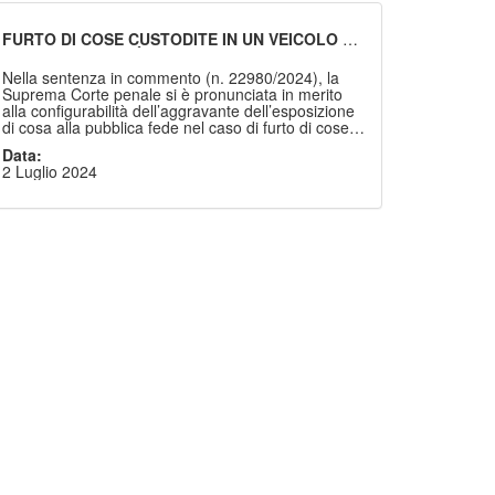
FURTO DI COSE CUSTODITE IN UN VEICOLO –
CONFIGURABILITÀ DELL’AGGRAVANTE DELLA
VIOLENZA SULLE COSE E DELL’ESPOSIZIONE
Nella sentenza in commento (n. 22980/2024), la
DELLA COSA ALLA PUBBLICA FEDE
Suprema Corte penale si è pronunciata in merito
alla configurabilità dell’aggravante dell’esposizione
di cosa alla pubblica fede nel caso di furto di cose
custodite in un’autovettura in sosta.
Data:
2 Luglio 2024