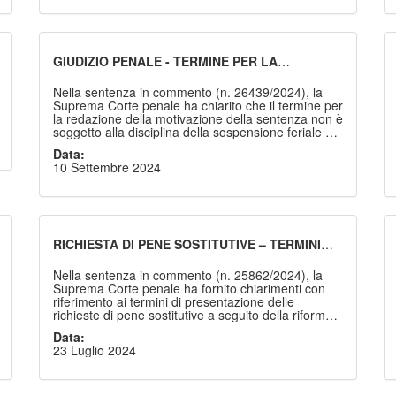
anni due e mesi quattro di reclusione per il reato di
bancarotta fraudolenta, oltre che alla pena
accessoria dell’inabilità ad esercitare un’impresa
commerciale e dell’incapacità ad esercitare uffici
direttivi presso un’impresa per la durata di anni
GIUDIZIO PENALE - TERMINE PER LA
cinque.
REDAZIONE DELLA MOTIVAZIONE DELLA
SENTENZA - DISCIPLINA DELLA SOSPENSIONE
Nella sentenza in commento (n. 26439/2024), la
FERIALE - CHIARIMENTI
Suprema Corte penale ha chiarito che il termine per
la redazione della motivazione della sentenza non è
soggetto alla disciplina della sospensione feriale dei
termini. Nel caso che ci occupa, la Corte di Appello
Data:
aveva dichiarato inammissibile l’impugnazione
10 Settembre 2024
proposta dalla imputata per intempestività. Avverso
tale decisione la parte depositava l’odierno ricorso
per cassazione, deducendo la violazione di legge
processuale e profili di illegittimità costituzionale
atteso che – secondo parte ricorrente – la
“tardività” dell’appello era conseguita alla
RICHIESTA DI PENE SOSTITUTIVE – TERMINI
sospensione feriale, per il deposito della sentenza,
DOPO LA RIFORMA CARTABIA.
non computata dal Giudice di seconde cure.
Nella sentenza in commento (n. 25862/2024), la
Suprema Corte penale ha fornito chiarimenti con
riferimento ai termini di presentazione delle
richieste di pene sostitutive a seguito della riforma
Cartabia.
Data:
23 Luglio 2024