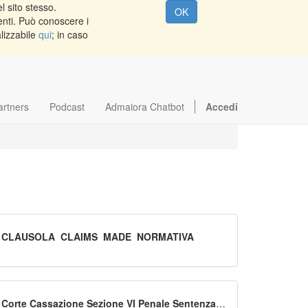
l sito stesso.
OK
enti. Può conoscere i
alizzabile
qui
; in caso
artners
Podcast
Admaiora Chatbot
Accedi
CLAUSOLA_CLAIMS_MADE_NORMATIVA
Corte Cassazione Sezione VI Penale Sentenza n