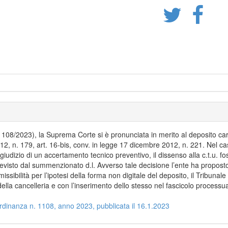
08/2023), la Suprema Corte si è pronunciata in merito al deposito cartac
012, n. 179, art. 16-bis, conv. in legge 17 dicembre 2012, n. 221. Nel ca
un giudizio di un accertamento tecnico preventivo, il dissenso alla c.t.u.
evisto dal summenzionato d.l. Avverso tale decisione l’ente ha proposto
ssibilità per l’ipotesi della forma non digitale del deposito, il Tribun
della cancelleria e con l’inserimento dello stesso nel fascicolo processua
ordinanza n. 1108, anno 2023, pubblicata il 16.1.2023