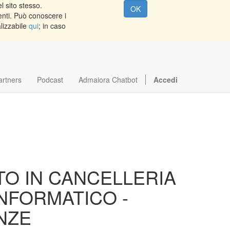
l sito stesso.
OK
enti. Può conoscere i
alizzabile
qui
; in caso
artners
Podcast
Admaiora Chatbot
Accedi
TO IN CANCELLERIA
INFORMATICO -
NZE