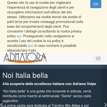
Questo sito fa uso di cookie per migliorare
OK
l’esperienza di navigazione degli utenti e per
raccogliere informazioni sull’utilizzo del sito
stesso. Utilizziamo sia cookie tecnici sia cookie di
parti terze per inviare messaggi promozionali sulla
base dei comportamenti degli utenti. Può
conoscere i dettagli consultando la nostra privacy
policy
qui
. Proseguendo nella navigazione si
accetta l’uso dei cookie la cui policy è
visualizzabile
qui
; in caso contrario è possibile
abbandonare il sito.
Toggl
navig
i Italia bella
A
a scoperta delle eccellenze italiane con Adriana Volpe
Sca
ess
 Italia bella” è una guida che troverete in edicola, verrà
A p
tribuita come inserto al settimanale “Gente” senza costo
esc
iuntivo.
prima uscita sarà dedicata al Trentino Alto Adige e poi