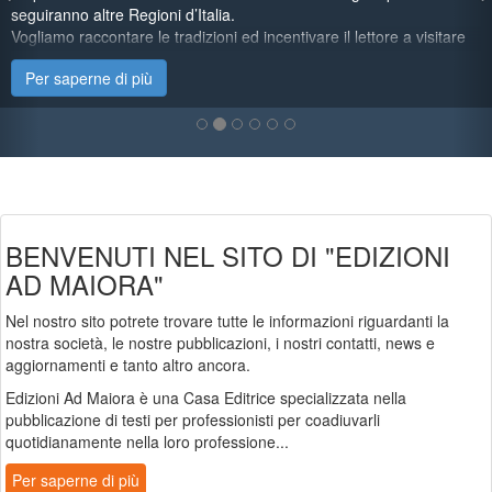
Sca
iranno altre Regioni d’Italia.
iamo raccontare le tradizioni ed incentivare il lettore a visitare
località proposte specialmente in occasione di eventi che
er saperne di più
P
presentano il patrimonio immateriale della Regione
fermandoci su feste di paese, sagre, infiorate e rievocazioni
riche. La guida consiglierà dove soggiornare, le proposte
gastronomiche tipiche e le esperienze da vivere.
BENVENUTI NEL SITO DI "EDIZIONI
AD MAIORA"
Nel nostro sito potrete trovare tutte le informazioni riguardanti la
nostra società, le nostre pubblicazioni, i nostri contatti, news e
aggiornamenti e tanto altro ancora.
Edizioni Ad Maiora è una Casa Editrice specializzata nella
pubblicazione di testi per professionisti per coadiuvarli
quotidianamente nella loro professione...
Per saperne di più