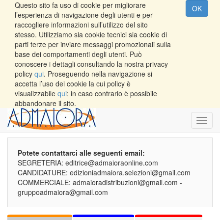
Questo sito fa uso di cookie per migliorare
OK
l’esperienza di navigazione degli utenti e per
raccogliere informazioni sull’utilizzo del sito
stesso. Utilizziamo sia cookie tecnici sia cookie di
parti terze per inviare messaggi promozionali sulla
base dei comportamenti degli utenti. Può
conoscere i dettagli consultando la nostra privacy
policy
qui
. Proseguendo nella navigazione si
accetta l’uso dei cookie la cui policy è
visualizzabile
qui
; in caso contrario è possibile
abbandonare il sito.
Toggl
navig
Potete contattarci alle seguenti email:
SEGRETERIA: editrice@admaioraonline.com
CANDIDATURE: edizioniadmaiora.selezioni@gmail.com
COMMERCIALE: admaioradistribuzioni@gmail.com -
gruppoadmaiora@gmail.com