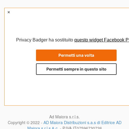
Ad Maiora s.r.l.s.
Copyright © 2022 -
AD Maiora Distribuzioni s.a.s di Editrice AD
Maiora s.r.l.s & c.
- P.IVA
IT07596730726