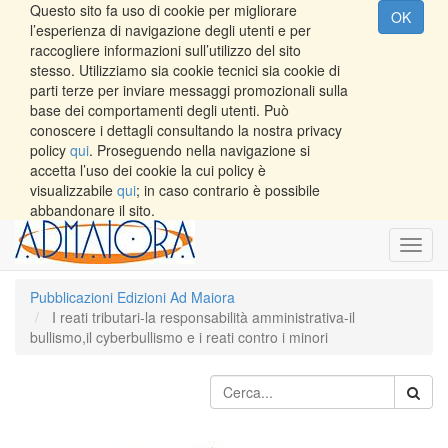
Questo sito fa uso di cookie per migliorare
OK
l’esperienza di navigazione degli utenti e per
raccogliere informazioni sull’utilizzo del sito
stesso. Utilizziamo sia cookie tecnici sia cookie di
parti terze per inviare messaggi promozionali sulla
base dei comportamenti degli utenti. Può
conoscere i dettagli consultando la nostra privacy
policy
qui
. Proseguendo nella navigazione si
accetta l’uso dei cookie la cui policy è
visualizzabile
qui
; in caso contrario è possibile
abbandonare il sito.
Toggl
navig
Pubblicazioni Edizioni Ad Maiora
I reati tributari-la responsabilità amministrativa-il
bullismo,il cyberbullismo e i reati contro i minori