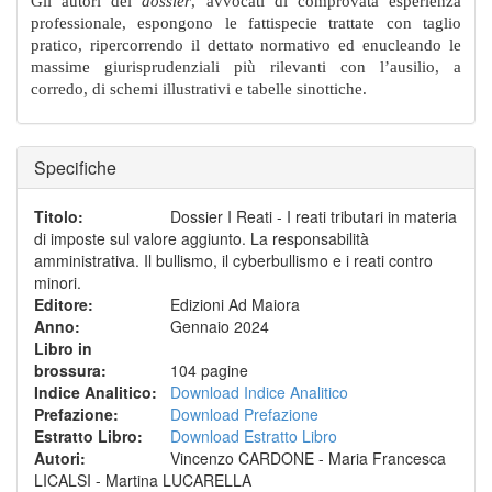
Gli autori del
dossier
, avvocati di comprovata esperienza
professionale, espongono le fattispecie trattate con taglio
pratico, ripercorrendo il dettato normativo ed enucleando le
massime giurisprudenziali più rilevanti con l’ausilio, a
corredo, di schemi illustrativi e tabelle sinottiche.
Specifiche
Titolo
:
Dossier I Reati - I reati tributari in materia
di imposte sul valore aggiunto. La responsabilità
amministrativa. Il bullismo, il cyberbullismo e i reati contro
minori.
Editore
:
Edizioni Ad Maiora
Anno
:
Gennaio 2024
Libro in
brossura
:
104 pagine
Indice Analitico
:
Download Indice Analitico
Prefazione
:
Download Prefazione
Estratto Libro
:
Download Estratto Libro
Autori
:
Vincenzo CARDONE - Maria Francesca
LICALSI - Martina LUCARELLA