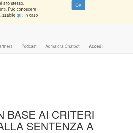
l sito stesso.
OK
enti. Può conoscere i
alizzabile
qui
; in caso
artners
Podcast
Admaiora Chatbot
Accedi
 BASE AI CRITERI
DALLA SENTENZA A