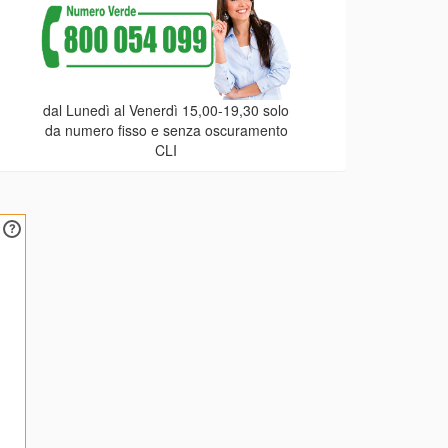
dal Lunedì al Venerdì 15,00-19,30 solo
da numero fisso e senza oscuramento
CLI