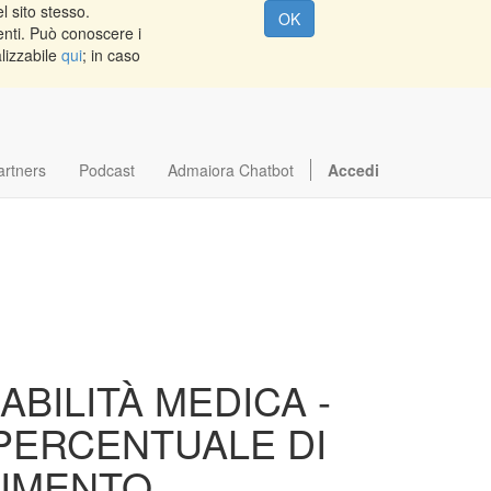
l sito stesso.
OK
enti. Può conoscere i
alizzabile
qui
; in caso
artners
Podcast
Admaiora Chatbot
Accedi
BILITÀ MEDICA -
PERCENTUALE DI
CIMENTO