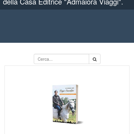
della Casa Editrice "Admaiora Viaggi".