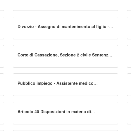
ecclesiastica - Annullamento della Sacra rota
ottenuto dal marito - Marito che non aveva mai
voluto figli né aveva mai creduto
nell'indissolubilità del matrimonio - Prova che
la moglie conoscesse il suo pensiero - Carenza
Divorzio - Assegno di mantenimento al figlio -
Garanzia del tenore di vita goduto prima della
separazione dei propri genitori - Assegno
divorzile all'ex coniuge più debole
economicamente
Corte di Cassazione, Sezione 2 civile Sentenza
28 luglio 2020, n. 16045
Pubblico impiego - Assistente medico
ospedaliero - Atti illegittimi - Comportamento
vessatorio - Mobbing - Demansionamento -
Risarcimento del danno - Persecutorietà ,
pretestuosità, gratuità - Insussistenza
Articolo 40 Disposizioni in materia di
prevenzione e contrasto al fenomeno del
bullismo e del cyber bullismo