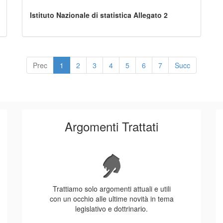
Istituto Nazionale di statistica Allegato 2
Prec
1
2
3
4
5
6
7
Succ
Argomenti Trattati
Trattiamo solo argomenti attuali e utili
con un occhio alle ultime novità in tema
legislativo e dottrinario.