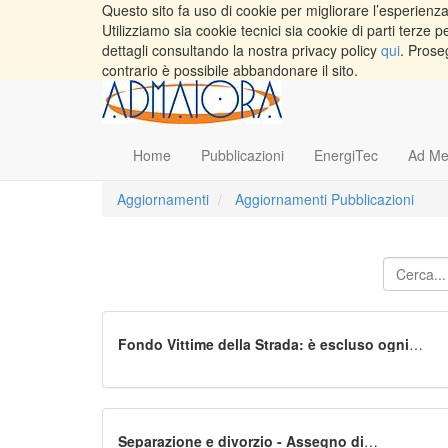
Questo sito fa uso di cookie per migliorare l’esperienza 
Utilizziamo sia cookie tecnici sia cookie di parti terz
dettagli consultando la nostra privacy policy
qui
. Prose
contrario è possibile abbandonare il sito.
Home
Pubblicazioni
EnergiTec
Ad Me
Aggiornamenti
Aggiornamenti Pubblicazioni
Fondo Vittime della Strada: è escluso ogni
automatismo fra la mancata presentazione della
denuncia di sinistro e il rigetto della domanda.
Cass. VI Sezione Civile, ordinanza n. 18097 del
31 agosto 2020
Separazione e divorzio - Assegno di