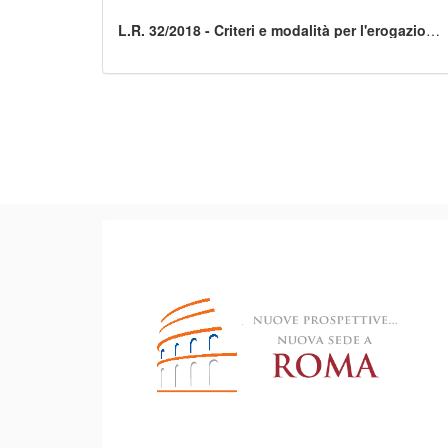
L.R. 32/2018 - Criteri e modalità per l'erogazione
dei finanziamenti per gli interventi di
prevenzione e contrasto ai fenomeni di
bullismo, cyberbullismo, sexting e
cyberpedofilia, per l'anno 2020