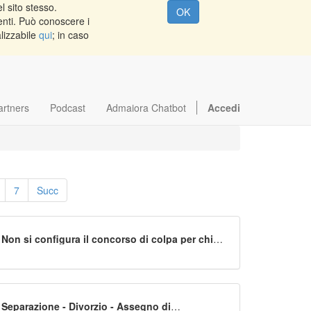
l sito stesso.
OK
enti. Può conoscere i
alizzabile
qui
; in caso
artners
Podcast
Admaiora Chatbot
Accedi
7
Succ
Non si configura il concorso di colpa per chi
procede, anche se a velocità elevata, nel senso
di marcia. È responsabile chi invade la corsia
opposta. Cass. VI Sezione Civile, ordinanza n.
19115 del 15 settembre 2020
Separazione - Divorzio - Assegno di