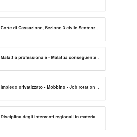
mantenimento - Coniuge e figlio - Addebito -
Vizio di omessa pronuncia - Sussiste
Corte di Cassazione, Sezione 3 civile Sentenza
8 luglio 2020, n. 14247
Malattia professionale - Malattia conseguente
al mobbing - Tecnopatie causate dall'attività
svolta - Rischio specifico e rischio improprio -
Rilevanza - Indennizzabilità da parte dell'Inail -
Sussiste - Onere della prova del nesso causale
- Necessità
Impiego privatizzato - Mobbing - Job rotation -
Ricorso per cassazione - Censure inammissibili
Disciplina degli interventi regionali in materia di
prevenzione e contrasto al fenomeno del
bullismo e cyber bullismo - Finanziamenti dei
progetti presentati da associazioni di
volontariato e di promozione sociale iscritte nel