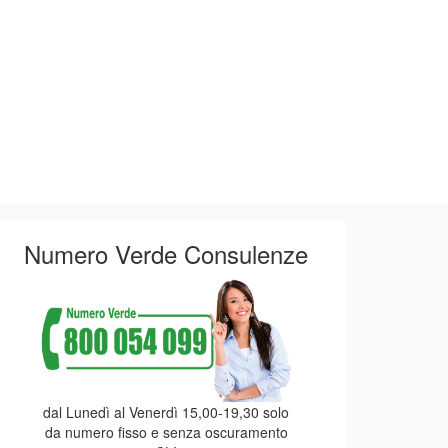
registro regionale del volontariato. - Questione
di legittimità costituzionale: art. 4 della legge
della regione Basilicata 30/11/2018, n. 43. - Non
fondatezza
Numero Verde Consulenze
dal Lunedì al Venerdì 15,00-19,30 solo
da numero fisso e senza oscuramento