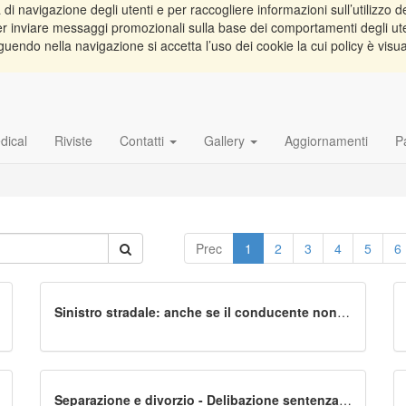
di navigazione degli utenti e per raccogliere informazioni sull’utilizzo de
e per inviare messaggi promozionali sulla base dei comportamenti degli ut
guendo nella navigazione si accetta l’uso dei cookie la cui policy è visu
dical
Riviste
Contatti
Gallery
Aggiornamenti
P
Prec
1
2
3
4
5
6
Sinistro stradale: anche se il conducente non è
abilitato alla guida è comunque risarcibile il
trasportato-proprietario. Sono nulle le clausole
di esclusione della garanzia nelle polizze
assicurative perché contrarie a norme di rango
comunitario. Cass. VI Sezione Civile, ordinanza
n. 13738 del 13 febbraio - 3 luglio 2020
Separazione e divorzio - Delibazione sentenza