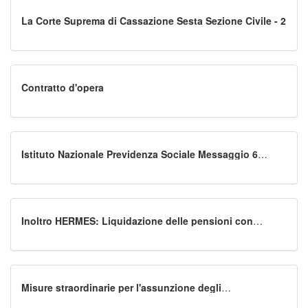
La Corte Suprema di Cassazione Sesta Sezione Civile - 2
Contratto d'opera
Istituto Nazionale Previdenza Sociale Messaggio 6
marzo 2020, n.1004
Inoltro HERMES: Liquidazione delle pensioni con
decorrenza nell'anno 2020. Coefficienti di rivalutazione
delle retribuzioni e dei redditi pensionabili e coefficiente
di rivalutazione per i montanti contributivi di cui alla
legge n. 335/9
Misure straordinarie per l'assunzione degli
specializzandi e per il conferimento di incarichi di lavoro