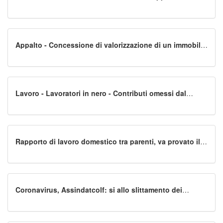
servizi - Bando - Offerta tecnica - Valutazione -
Prevalenza dei criteri on/off - Trasformazione della gara
in appalto al minor prezzo - Annullamento della gara -
Configurabilità
Appalto - Concessione di valorizzazione di un immobile
di proprietà statale - Aggiudicazione provvisoria -
Esclusione dalla gara dell'aggiudicataria - PEF allegato
alla domanda di partecipazione - Anomalie - Documento
non rientrante fra i contenuti valutabili dell'offerta -
Annullamento dell'esclusione
Lavoro - Lavoratori in nero - Contributi omessi dal
datore di lavoro - Responsabilità solidale - Appalto -
Sanzioni civili
Rapporto di lavoro domestico tra parenti, va provato il
vincolo di subordinazione
Coronavirus, Assindatcolf: si allo slittamento dei
contributi previdenziali per il lavoro domestico