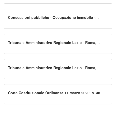
autonomo a personale sanitario
Concessioni pubbliche - Occupazione immobile -
Sfratto - Impugnazione - Improcedibilità - Avvenuta
cessazione dello stato di morosità - Contratto di
locazione
Tribunale Amministrativo Regionale Lazio - Roma,
Sezione 2 Sentenza 5 marzo 2020, n. 2988
Tribunale Amministrativo Regionale Lazio - Roma,
Sezione 2 Sentenza 5 marzo 2020, n. 2990
Corte Costituzionale Ordinanza 11 marzo 2020, n. 48