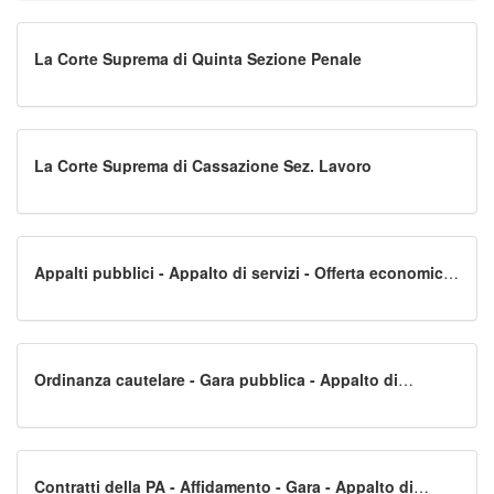
La Corte Suprema di Quinta Sezione Penale
La Corte Suprema di Cassazione Sez. Lavoro
Appalti pubblici - Appalto di servizi - Offerta economica
- Omessa indicazione dei costi per la sicurezza aziendali
- Servizio di monitoraggio di ponti, viadotti e gallerie -
Natura intellettuale - Esclusione dalla gara - Art. 95
co.10 D.Lgs. 18 aprile 2016 n. 50 - Legittimità
Ordinanza cautelare - Gara pubblica - Appalto di
fornitura - Impugnazione aggiudicazione e atti di gara -
Istanza cautelare e accoglimento - Sospensione
efficacia del provvedimento di aggiudicazione
Contratti della PA - Affidamento - Gara - Appalto di