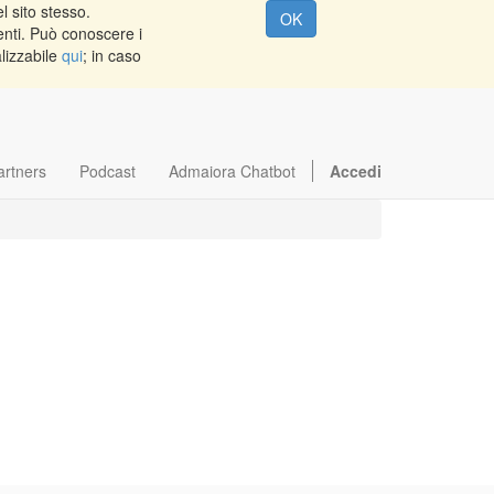
l sito stesso.
OK
enti. Può conoscere i
alizzabile
qui
; in caso
artners
Podcast
Admaiora Chatbot
Accedi