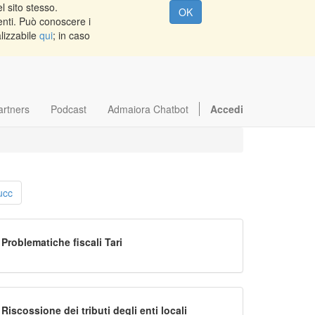
l sito stesso.
OK
enti. Può conoscere i
alizzabile
qui
; in caso
artners
Podcast
Admaiora Chatbot
Accedi
ucc
Problematiche fiscali Tari
Riscossione dei tributi degli enti locali