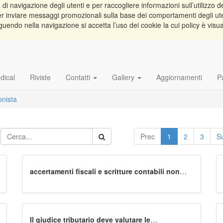
di navigazione degli utenti e per raccogliere informazioni sull’utilizzo de
e per inviare messaggi promozionali sulla base dei comportamenti degli ut
guendo nella navigazione si accetta l’uso dei cookie la cui policy è visu
dical
Riviste
Contatti
Gallery
Aggiornamenti
P
onista
Prec
1
2
3
S
accertamenti fiscali e scritture contabili non
esibite
Il giudice tributario deve valutare le