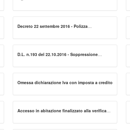
dichiarazioni di terzi
Decreto 22 settembre 2016 - Polizza
assicurativa avvocato
D.L. n.193 del 22.10.2016 - Soppressione
EQUITALIA
Omessa dichiarazione Iva con imposta a credito
Accesso in abitazione finalizzato alla verifica
dei requisiti per l'agevolazione della prima casa