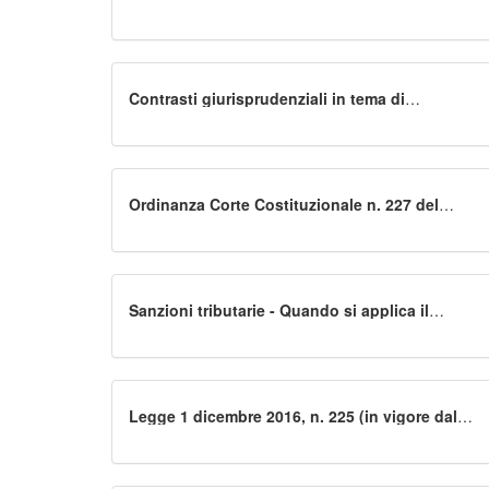
Contrasti giurisprudenziali in tema di
costituzione delle parti
Ordinanza Corte Costituzionale n. 227 del
20.10.2016
Sanzioni tributarie - Quando si applica il
cumulo giuridico
Legge 1 dicembre 2016, n. 225 (in vigore dal
03/12/2016) - Conversione in legge, con
modificazioni, del decreto-legge 22 ottobre
2016, n. 193, recante disposizioni urgenti in
materia fiscale e per il finanziamento di