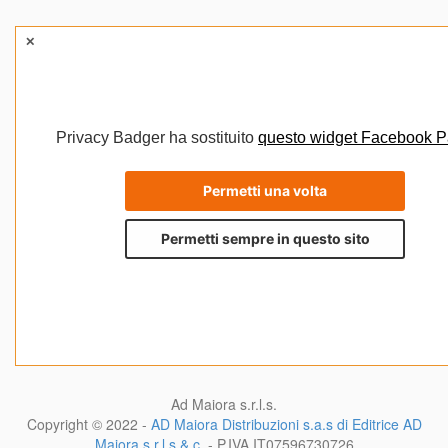
Ad Maiora s.r.l.s.
Copyright © 2022 -
AD Maiora Distribuzioni s.a.s di Editrice AD
Maiora s.r.l.s & c.
- P.IVA
IT07596730726