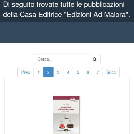
Di seguito trovate tutte le pubblicazioni
della Casa Editrice "Edizioni Ad Maiora".
Prec
1
2
3
4
5
6
7
Succ