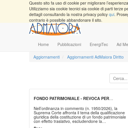
Questo sito fa uso di cookie per migliorare l’esperienza 
Utilizziamo sia cookie tecnici sia cookie di parti terz
dettagli consultando la nostra privacy policy
qui
. Prose
contrario è possibile abbandonare il sito.
Home
Pubblicazioni
EnergiTec
Ad Me
Aggiornamenti
Aggiornamenti AdMaiora Diritto
FONDO PATRIMONIALE - REVOCA PER
SOPRAVVENIENZA DI FIGLI - ESCLUSIONE
DELLA NATURA DI DONAZIONE OBNUZIALE
Nell’ordinanza in commento (n. 1950/2026), la
Suprema Corte affronta il tema della qualificazione
giuridica della costituzione di un fondo patrimoniale
con effetto traslativo, escludendone la
riconducibilità alla donazione obnuziale ex art. 785