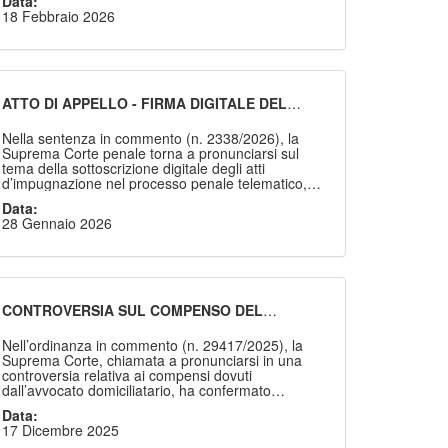
Data:
processuali. La violazione dei limiti dimensionali
18 Febbraio 2026
previsti dal D.M. n. 110/2023 non determina
automaticamente l’inammissibilità del ricorso, ma
incide sulla regolazione delle spese, che possono
essere liquidate ai valori massimi per inutilità e
prolissità della difesa. La decisione rappresenta
uno dei primi segnali applicativi della riforma
ATTO DI APPELLO - FIRMA DIGITALE DEL
processuale orientata alla qualità redazionale degli
COLLEGA DI STUDIO DELL’AVVOCATO
atti.
TITOLARE - CONSEGUENZE
Nella sentenza in commento (n. 2338/2026), la
Suprema Corte penale torna a pronunciarsi sul
tema della sottoscrizione digitale degli atti
d’impugnazione nel processo penale telematico,
chiarendo i confini applicativi dell’art. 87-bis,
Data:
comma 7, lett. a), d.lgs. n. 150/2022. L’atto di
28 Gennaio 2026
appello sottoscritto digitalmente da un difensore
diverso da quello legittimato è inammissibile, salvo
che sia dimostrata l’assenza di negligenza
imputabile al difensore di fiducia.
CONTROVERSIA SUL COMPENSO DEL
DOMICILIATARIO – COMPETENZA – TRIBUNALE
IN COMPOSIZIONE COLLEGIALE
Nell’ordinanza in commento (n. 29417/2025), la
Suprema Corte, chiamata a pronunciarsi in una
controversia relativa ai compensi dovuti
dall’avvocato domiciliatario, ha confermato
importanti principi in materia di rito applicabile ai
Data:
procedimenti de quo ex art. 28 l. n. 794/1942 e art.
17 Dicembre 2025
14 d.lgs. n. 150/2011. La Suprema Corte ribadisce