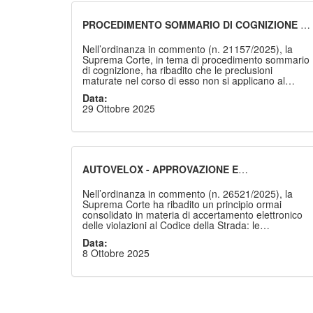
PROCEDIMENTO SOMMARIO DI COGNIZIONE -
PRECLUSIONI - CONVERSIONE DEL RITO -
CONSEGUENZE
Nell’ordinanza in commento (n. 21157/2025), la
Suprema Corte, in tema di procedimento sommario
di cognizione, ha ribadito che le preclusioni
maturate nel corso di esso non si applicano al
giudizio ordinario che si instaura all’esito della
Data:
conversione del rito, poiché l’art. 702-bis c.p.c. non
29 Ottobre 2025
prevede alcuna espressa eccezione alla
menzionata regola generale, come nel caso di cui
all’art. 4, comma 5, d.lgs. n. 150/2011.
AUTOVELOX - APPROVAZIONE E
OMOLOGAZIONE - DIFFERENZE
Nell’ordinanza in commento (n. 26521/2025), la
Suprema Corte ha ribadito un principio ormai
consolidato in materia di accertamento elettronico
delle violazioni al Codice della Strada: le
apparecchiature autovelox devono essere
Data:
“debitamente omologate”, e non semplicemente
8 Ottobre 2025
“approvate”, affinché i relativi rilievi possano
costituire prova valida di infrazione ai sensi dell’art.
142, comma 6, C.d.S. La sola approvazione
ministeriale non può essere ritenuta equipollente
all’omologazione, poiché i due procedimenti
rispondono a logiche e finalità differenti.