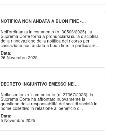
che tali procedimenti devono essere non solo
decisi, ma anche trattati dal Tribunale in
composizione collegiale, pena la nullità della
decisione ai sensi dell’art. 276 c.p.c.
NOTIFICA NON ANDATA A BUON FINE -
RAGIONI NON IMPUTABILI ALLA PARTE
NOTIFICANTE - ADEMPIMENTI SUCCESSIVI PER
Nell’ordinanza in commento (n. 30566/2025), la
LA VALIDITÀ
Suprema Corte torna a pronunciarsi sulla disciplina
della rinnovazione della notifica del ricorso per
cassazione non andata a buon fine. In particolare, il
Collegio ribadisce che, anche quando l’esito
Data:
negativo della notifica non sia imputabile al
26 Novembre 2025
notificante, questi deve comunque attivarsi con
tempestività per riavviare il procedimento
notificatorio entro il limite di tempo pari alla metà
dei termini di cui all’art. 325 c.p.c. La tardiva
richiesta di rinnovazione comporta, difatti,
l’inammissibilità del ricorso.
DECRETO INGIUNTIVO EMESSO NEI
CONFRONTI DI SOCIETÀ IN NOME COLLETTIVO
E DEI SOCI - NON OPPOSIZIONE -
Nella sentenza in commento (n. 27367/2025), la
CONSEGUENZE
Suprema Corte ha affrontato nuovamente la
questione della responsabilità dei soci di società in
nome collettivo in relazione al beneficio di
preventiva escussione del patrimonio sociale ex art.
Data:
2304 c.c. Nella fattispecie in cui il decreto ingiuntivo
5 Novembre 2025
ingiunge il pagamento in via solidale, diretta e
incondizionata tanto alla Società quanto ai soci
illimitatamente responsabili, il beneficio della
preventiva escussione non trova applicazione,