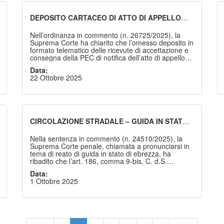
DEPOSITO CARTACEO DI ATTO DI APPELLO
NOTIFICATO A MEZZO PEC - CONSEGUENZE
Nell’ordinanza in commento (n. 26725/2025), la
Suprema Corte ha chiarito che l’omesso deposito in
formato telematico delle ricevute di accettazione e
consegna della PEC di notifica dell’atto di appello
non determina l’improcedibilità del gravame, ma
Data:
configura una mera nullità sanabile per
22 Ottobre 2025
raggiungimento dello scopo. La pronuncia riafferma
l’applicazione del principio di strumentalità delle
forme processuali e richiama la necessità di
privilegiare la tutela effettiva del diritto di difesa, in
linea con gli artt. 6 CEDU e 111 Cost.
CIRCOLAZIONE STRADALE – GUIDA IN STATO
DI EBREZZA – PENA DEL LAVORO DI PUBBLICA
UTILITÀ – DEROGA ALLA DURATA EDITTALE
Nella sentenza in commento (n. 24510/2025), la
Suprema Corte penale, chiamata a pronunciarsi in
tema di reato di guida in stato di ebrezza, ha
ribadito che l’art. 186, comma 9-bis, C. d.S.
introduce una deroga alla durata edittale della pena
Data:
del lavoro di pubblica utilità indicata dall’art. 54,
1 Ottobre 2025
comma 2, d.lgs. 28 agosto 2000, n. 274, ma non
anche al criterio di computo della pena sostitutiva
stabilito dal comma 5 del medesimo articolo.