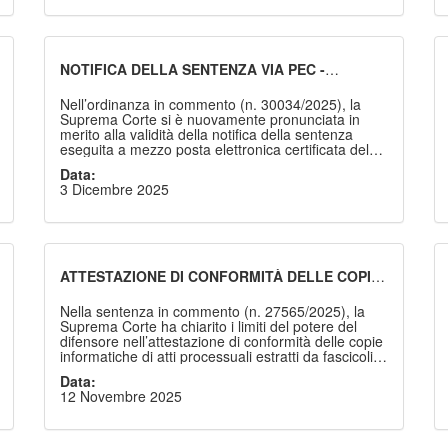
accertamento dell’infrazione presupposta.
NOTIFICA DELLA SENTENZA VIA PEC -
DECORRENZA DEL TERMINE BREVE PER IL
RICORSO PER CASSAZIONE - EFFICACIA DEL
Nell’ordinanza in commento (n. 30034/2025), la
DOMICILIO DIGITALE
Suprema Corte si è nuovamente pronunciata in
merito alla validità della notifica della sentenza
eseguita a mezzo posta elettronica certificata del
difensore - che nell’atto di costituzione in giudizio
Data:
ne ha limitato l’utilizzo alle sole comunicazioni - ai
3 Dicembre 2025
fini della decorrenza del termine breve per
l’impugnazione, in forza dell’art. 16-sexies d.l. n.
179/2012.
ATTESTAZIONE DI CONFORMITÀ DELLE COPIE
INFORMATICHE - LIMITI DEL POTERE DEL
DIFENSORE
Nella sentenza in commento (n. 27565/2025), la
Suprema Corte ha chiarito i limiti del potere del
difensore nell’attestazione di conformità delle copie
informatiche di atti processuali estratti da fascicoli
cartacei. Il difensore può certificare la conformità
Data:
solo per atti in suo possesso in originale o già
12 Novembre 2025
certificati come conformi, escludendo la possibilità
di attestare direttamente la conformità di documenti
prelevati dai fascicoli d’ufficio, come i verbali di
causa.