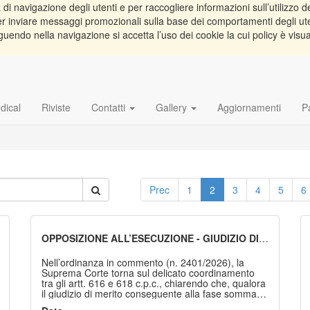
di navigazione degli utenti e per raccogliere informazioni sull’utilizzo de
e per inviare messaggi promozionali sulla base dei comportamenti degli ut
guendo nella navigazione si accetta l’uso dei cookie la cui policy è visu
dical
Riviste
Contatti
Gallery
Aggiornamenti
P
Prec
1
2
3
4
5
6
OPPOSIZIONE ALL’ESECUZIONE - GIUDIZIO DI
MERITO - TERMINE PERENTORIO
Nell’ordinanza in commento (n. 2401/2026), la
Suprema Corte torna sul delicato coordinamento
tra gli artt. 616 e 618 c.p.c., chiarendo che, qualora
il giudizio di merito conseguente alla fase sommaria
dell’opposizione esecutiva debba essere introdotto