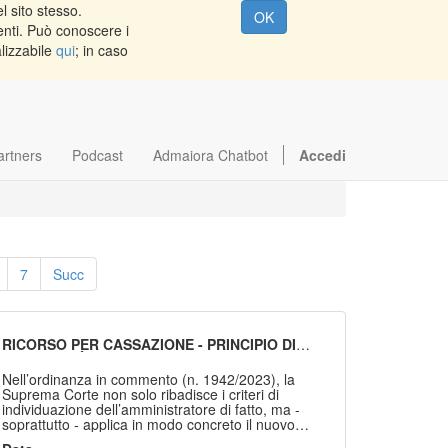
l sito stesso.
OK
enti. Può conoscere i
alizzabile
qui
; in caso
artners
Podcast
Admaiora Chatbot
Accedi
7
Succ
RICORSO PER CASSAZIONE - PRINCIPIO DI
SINTETICITÀ DEGLI ATTI - LIMITI
DIMENSIONALI.
Nell’ordinanza in commento (n. 1942/2023), la
Suprema Corte non solo ribadisce i criteri di
individuazione dell’amministratore di fatto, ma -
soprattutto - applica in modo concreto il nuovo
principio di chiarezza e sinteticità degli atti