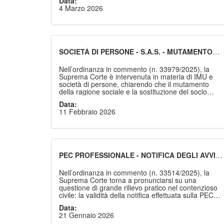
Data:
c.c. in assenza di un matrimonio futuro. La
4 Marzo 2026
Suprema Corte afferma che, ove l’atto presenti
natura di liberalità, ai sensi dell’art. 809 c.c., esso
può essere soggetto a revocazione per
sopravvenienza di figli, cassando la sentenza di
merito che ne aveva negato la revocabilità.
SOCIETÀ DI PERSONE - S.A.S. - MUTAMENTO
DELLA RAGIONE SOCIALE - SOSTITUZIONE
DEL SOCIO ACCOMANDATARIO -
Nell’ordinanza in commento (n. 33979/2025), la
LEGITTIMAZIONE PROCESSUALE DELLA
Suprema Corte è intervenuta in materia di IMU e
SOCIETÀ
società di persone, chiarendo che il mutamento
della ragione sociale e la sostituzione del socio
accomandatario non incidono sull’identità
Data:
soggettiva della società né sulla sua legittimazione
11 Febbraio 2026
processuale; ribadendo un consolidato
orientamento volto a privilegiare la sostanza
giuridica rispetto a meri formalismi, censurando
l’erronea declaratoria di difetto di legittimazione
attiva fondata esclusivamente su variazioni formali
dell’atto costitutivo.
PEC PROFESSIONALE - NOTIFICA DEGLI AVVISI
DI ADDEBITO INPS DOPO LA CESSAZIONE
DELL’ATTIVITÀ - VALIDITÀ - CENTRALITÀ DEL
Nell’ordinanza in commento (n. 33514/2025), la
DOMICILIO DIGITALE
Suprema Corte torna a pronunciarsi su una
questione di grande rilievo pratico nel contenzioso
civile: la validità della notifica effettuata sulla PEC
professionale di persona fisica (nella fattispecie
Data:
imprenditore individuale cancellato dal Registro
21 Gennaio 2026
delle imprese, ma titolare di una casella di posta