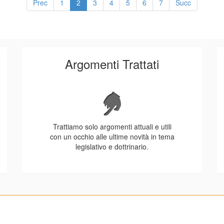
Prec
1
2
3
4
5
6
7
Succ
Argomenti Trattati
Trattiamo solo argomenti attuali e utili
con un occhio alle ultime novità in tema
legislativo e dottrinario.